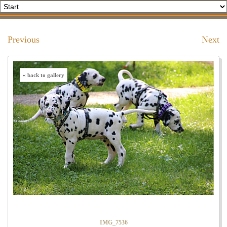
Previous
Next
« back to gallery
IMG_7536