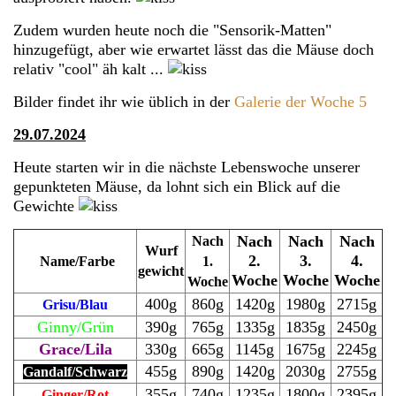
Zudem wurden heute noch die "Sensorik-Matten"
hinzugefügt, aber wie erwartet lässt das die Mäuse doch
relativ "cool" äh kalt ...
Bilder findet ihr wie üblich in der
Galerie der Woche 5
29.07.2024
Heute starten wir in die nächste Lebenswoche unserer
gepunkteten Mäuse, da lohnt sich ein Blick auf die
Gewichte
Nach
Nach
Nach
Nach
Wurf
2.
3.
4.
Name/Farbe
1.
gewicht
Woche
Woche
Woche
Woche
400g
860g
1420g
1980g
2715g
Grisu/Blau
Ginny/Grün
390g
765g
1335g
1835g
2450g
Grace/Lila
330g
665g
1145g
1675g
2245g
455g
890g
1420g
2030g
2755g
Gandalf/Schwarz
355g
740g
1235g
1800g
2395g
Ginger/Rot