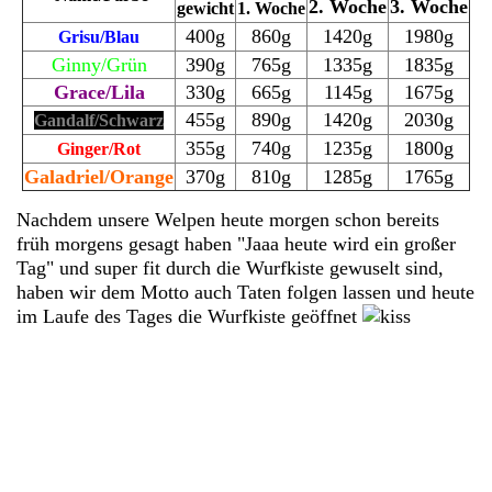
2. Woche
3. Woche
gewicht
1. Woche
400g
860g
1420g
1980g
Grisu/Blau
Ginny/Grün
390g
765g
1335g
1835g
Grace/Lila
330g
665g
1145g
1675g
455g
890g
1420g
2030g
Gandalf/Schwarz
355g
740g
1235g
1800g
Ginger/Rot
Galadriel/Orange
370g
810g
1285g
1765g
Nachdem unsere Welpen heute morgen schon bereits
früh morgens gesagt haben "Jaaa heute wird ein großer
Tag" und super fit durch die Wurfkiste gewuselt sind,
haben wir dem Motto auch Taten folgen lassen und heute
im Laufe des Tages die Wurfkiste geöffnet