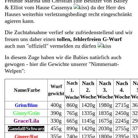
Freunde Marina und Christian (die Besitzer von Bailey
& Elliot vom Hause Cassenya
) da der Herr des
Hauses weiterhin verletzungsbedingt recht eingeschränkt
agieren kann.
Die Zuchtabnahme verlief sehr zufriedenstellend und wir
freuen uns daher einen
tollen, fehlerfreien G-Wurf
auch nun "offiziell" vermelden zu dürfen
In diesem Zuge haben wir die Babies natürlich auch
gewogen - hier die Gewichte unserer "Nimmersatt-
Welpen":
Nach
Nach
Nach
N
Nach
Wurf
2.
3.
4.
Name/Farbe
1.
gewicht
Woche
Woche
Woche
Wo
Woche
400g
860g
1420g
1980g
2715g
36
Grisu/Blau
Ginny/Grün
390g
765g
1335g
1835g
2450g
32
Grace/Lila
330g
665g
1145g
1675g
2245g
29
455g
890g
1420g
2030g
2755g
37
Gandalf/Schwarz
355g
740g
1235g
1800g
2395g
33
Ginger/Rot