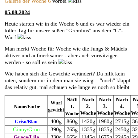
Galerie der Woche 6
vorbei
05.08.2024
Heute starten wir in die Woche 6 und es war wieder ein
toller Tag für unsere süßen "Gremlins" aus dem "G"-
Wurf
Man merkt Woche für Woche wie die Jungs & Mädels
aktiver und aufmerksamer - aber auch vorwitziger-
werden - so soll es sein
Wie haben sich die Gewichte verändert? Da hilft kein
raten, sondern nur in dem man sie wiegt - "noch" klappt
das relativ gut, mal schauen wie lange es noch so bleibt
Nach
Nach
Nach
N
Nach
Wurf
2.
3.
4.
Name/Farbe
1.
gewicht
Woche
Woche
Woche
Wo
Woche
400g
860g
1420g
1980g
2715g
36
Grisu/Blau
Ginny/Grün
390g
765g
1335g
1835g
2450g
32
Grace/Lila
330g
665g
1145g
1675g
2245g
29