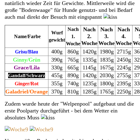
natürlich wieder Zeit für Gewichte. Mittlerweile wird die
große "Bodenwaage" für Hunde genutzt- und bei Bedarf
auch mal direkt der Besuch mit eingspannt
Nach
Nach
Nach
N
Nach
Wurf
2.
3.
4.
Name/Farbe
1.
gewicht
Woche
Woche
Woche
Wo
Woche
400g
860g
1420g
1980g
2715g
36
Grisu/Blau
Ginny/Grün
390g
765g
1335g
1835g
2450g
32
Grace/Lila
330g
665g
1145g
1675g
2245g
29
455g
890g
1420g
2030g
2755g
37
Gandalf/Schwarz
355g
740g
1235g
1800g
2395g
33
Ginger/Rot
Galadriel/Orange
370g
810g
1285g
1765g
2250g
28
Zudem wurde heute der "Welpenpool" aufgebaut und die
erste Poolparty durchgeführt - bei dem Wetter ein
absolutes Muss