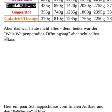
455g
890g
1420g
2030g
2755g
37
Gandalf/Schwarz
355g
740g
1235g
1800g
2395g
33
Ginger/Rot
Galadriel/Orange
370g
810g
1285g
1765g
2250g
28
Aber das war heute nicht alles - denn heute war der
"Welt-Welpenparadies-Öffnungstag" aber seht selbst
Hier ein paar Schnappschüsse vom finalen Aufbau und
der "Eröffnung"