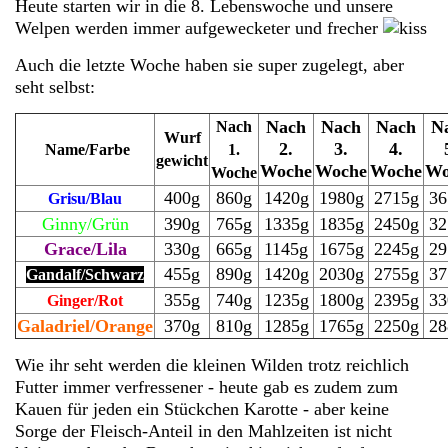
Heute starten wir in die 8. Lebenswoche und unsere
Welpen werden immer aufgewecketer und frecher
Auch die letzte Woche haben sie super zugelegt, aber
seht selbst:
Nach
Nach
Nach
N
Nach
Wurf
2.
3.
4.
Name/Farbe
1.
gewicht
Woche
Woche
Woche
Wo
Woche
400g
860g
1420g
1980g
2715g
36
Grisu/Blau
Ginny/Grün
390g
765g
1335g
1835g
2450g
32
Grace/Lila
330g
665g
1145g
1675g
2245g
29
455g
890g
1420g
2030g
2755g
37
Gandalf/Schwarz
355g
740g
1235g
1800g
2395g
33
Ginger/Rot
Galadriel/Orange
370g
810g
1285g
1765g
2250g
28
Wie ihr seht werden die kleinen Wilden trotz reichlich
Futter immer verfressener - heute gab es zudem zum
Kauen für jeden ein Stückchen Karotte - aber keine
Sorge der Fleisch-Anteil in den Mahlzeiten ist nicht