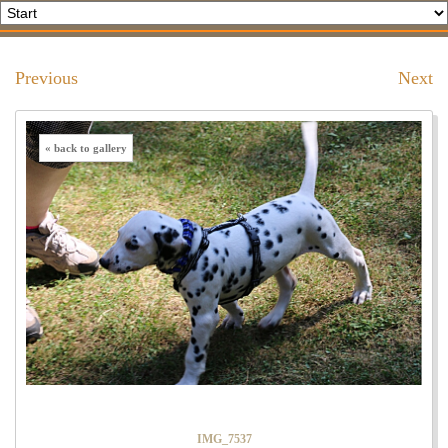
Previous
Next
« back to gallery
IMG_7537