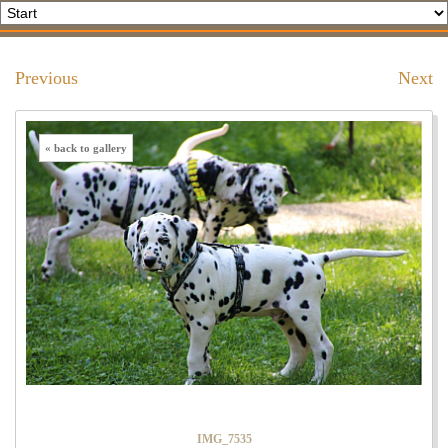
Previous
Next
« back to gallery
IMG_7535