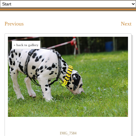
Previous
Next
« back to gallery
IMG_7584