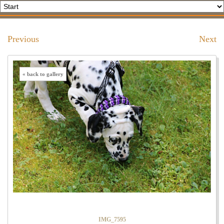
Previous
Next
« back to gallery
IMG_7595