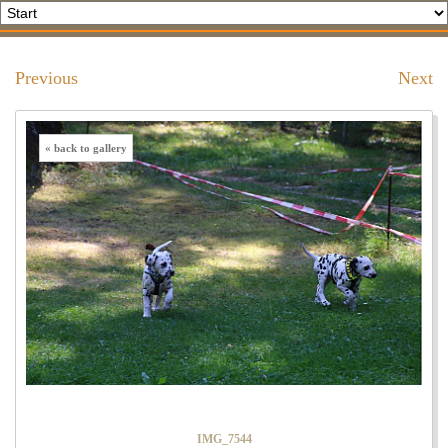
Previous
Next
« back to gallery
IMG_7544