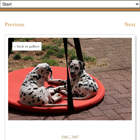
Previous
Next
« back to gallery
IMG_7697